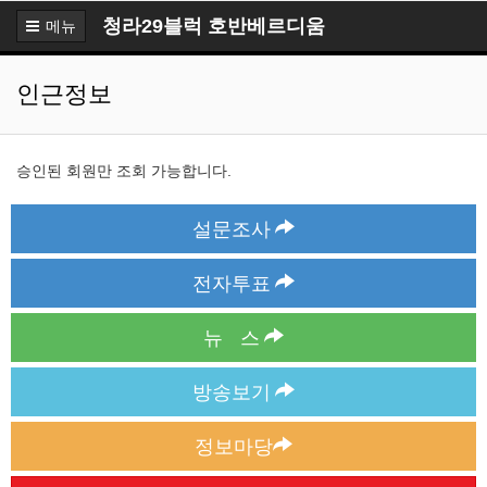
청라29블럭 호반베르디움
메뉴
인근정보
승인된 회원만 조회 가능합니다.
설문조사
전자투표
뉴 스
방송보기
정보마당