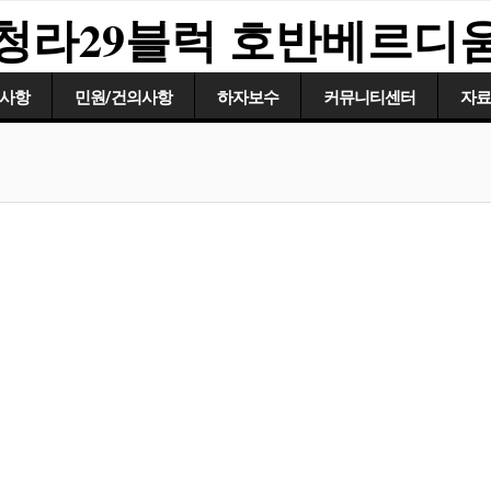
청라29블럭 호반베르디
사항
민원/건의사항
하자보수
커뮤니티센터
자료