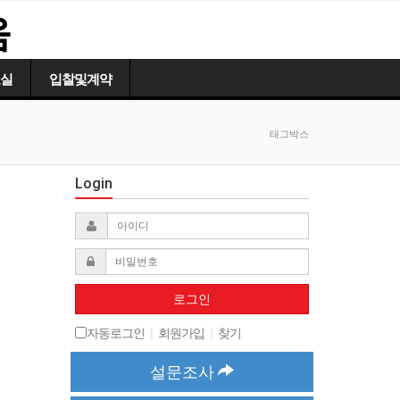
움
실
입찰및계약
태그박스
Login
로그인
자동로그인
|
회원가입
|
찾기
설문조사