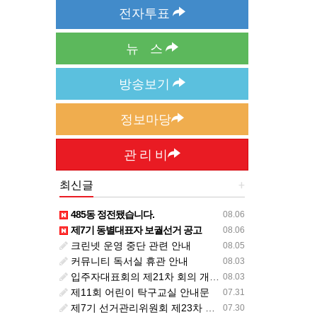
전자투표
뉴 스
방송보기
정보마당
관 리 비
최신글
+
485동 정전됐습니다.
08.06
제7기 동별대표자 보궐선거 공고
08.06
크린넷 운영 중단 관련 안내
08.05
커뮤니티 독서실 휴관 안내
08.03
입주자대표회의 제21차 회의 개최 공고(임시)
08.03
제11회 어린이 탁구교실 안내문
07.31
제7기 선거관리위원회 제23차 회의 개최 공고
07.30