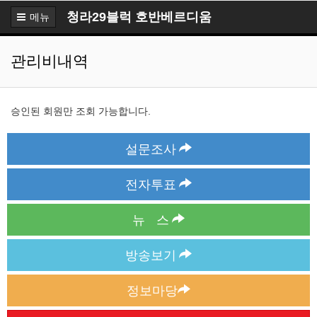
청라29블럭 호반베르디움
메뉴
관리비내역
승인된 회원만 조회 가능합니다.
설문조사
전자투표
뉴 스
방송보기
정보마당