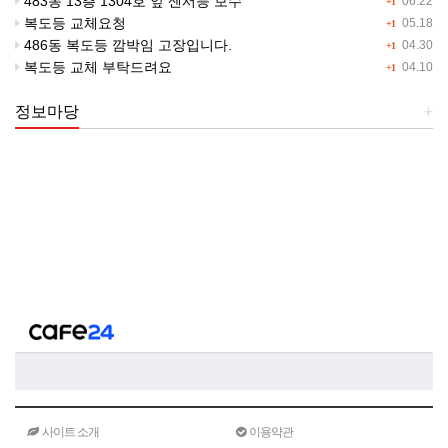
483동 13층 1304호 앞 센서등 보수
06.22
+1
복도등 교체요청
05.18
+1
486동 복도등 깜박임 고장입니다.
04.30
+1
복도등 교체 부탁드려요
04.10
+1
정보마당
+
사이트 소개
이용약관