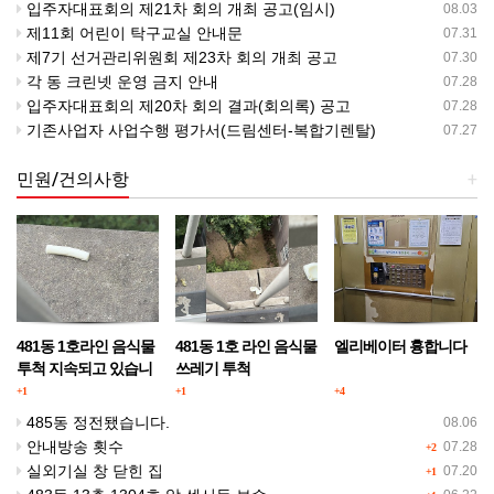
입주자대표회의 제21차 회의 개최 공고(임시)
08.03
제11회 어린이 탁구교실 안내문
07.31
제7기 선거관리위원회 제23차 회의 개최 공고
07.30
각 동 크린넷 운영 금지 안내
07.28
입주자대표회의 제20차 회의 결과(회의록) 공고
07.28
기존사업자 사업수행 평가서(드림센터-복합기렌탈)
07.27
민원/건의사항
+
481동 1호라인 음식물
481동 1호 라인 음식물
엘리베이터 흉합니다
투척 지속되고 있습니
쓰레기 투척
다.
+1
+1
+4
485동 정전됐습니다.
08.06
안내방송 횟수
07.28
+2
실외기실 창 닫힌 집
07.20
+1