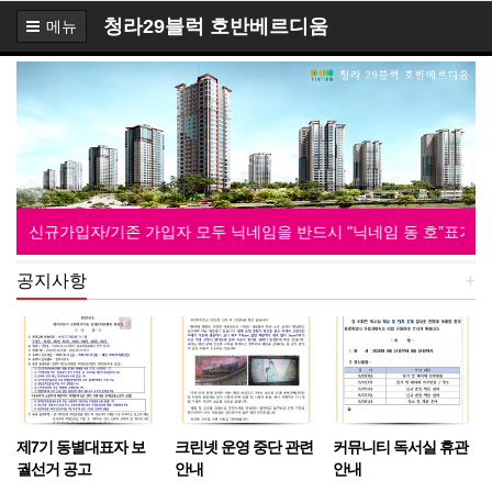
청라29블럭 호반베르디움
메뉴
신규가입자/기존 가입자 모두 닉네임을 반드시 "닉네임 동 호”표기로 수정
공지사항
+
제7기 동별대표자 보
크린넷 운영 중단 관련
커뮤니티 독서실 휴관
궐선거 공고
안내
안내