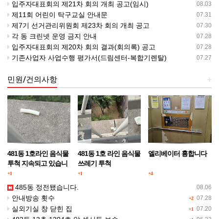
입주자대표회의 제21차 회의 개최 공고(임시)
08.03
제11회 어린이 탁구교실 안내문
07.31
제7기 선거관리위원회 제23차 회의 개최 공고
07.30
각 동 크린넷 운영 금지 안내
07.28
입주자대표회의 제20차 회의 결과(회의록) 공고
07.28
기존사업자 사업수행 평가서(드림센터-복합기렌탈)
07.27
민원/건의사항
+
481동 1호라인 음식물
481동 1호 라인 음식물
엘리베이터 흉합니다
투척 지속되고 있습니
쓰레기 투척
다.
+1
+1
+4
485동 정전됐습니다.
08.06
안내방송 횟수
07.28
+2
실외기실 창 닫힌 집
07.20
+1