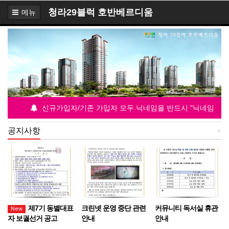
청라29블럭 호반베르디움
메뉴
신규가입자/기존 가입자 모두 닉네임을 반드시 "닉네임 동 호”표
공지사항
+
제7기 동별대표
크린넷 운영 중단 관련
커뮤니티 독서실 휴관
New
자 보궐선거 공고
안내
안내