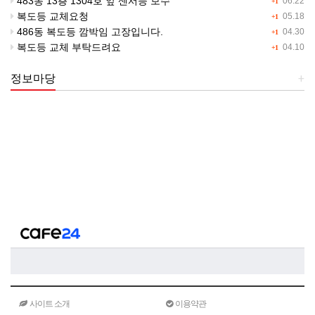
483동 13층 1304호 앞 센서등 보수
06.22
+1
복도등 교체요청
05.18
+1
486동 복도등 깜박임 고장입니다.
04.30
+1
복도등 교체 부탁드려요
04.10
+1
정보마당
+
사이트 소개
이용약관