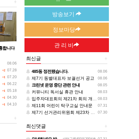
+
방송보기
정보마당
관 리 비
흉합니다
최신글
+
08.06
07.28
+2
485동 정전됐습니다.
08.06
07.20
+1
제7기 동별대표자 보궐선거 공고
08.06
06.22
+1
크린넷 운영 중단 관련 안내
08.05
05.18
+1
커뮤니티 독서실 휴관 안내
08.03
04.30
+1
입주자대표회의 제21차 회의 개최 공고(임시)
08.03
04.10
+1
제11회 어린이 탁구교실 안내문
07.31
제7기 선거관리위원회 제23차 회의 개최 공고
07.30
+
최신댓글
+