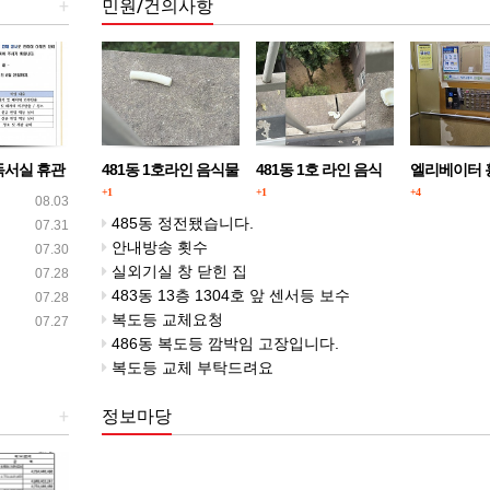
+
민원/건의사항
독서실 휴관
481동 1호라인 음식물
481동 1호 라인 음식
엘리베이터 
투척 지속되고 있습니
물 쓰레기 투척
+1
+1
+4
08.03
다.
485동 정전됐습니다.
07.31
안내방송 횟수
07.30
실외기실 창 닫힌 집
07.28
483동 13층 1304호 앞 센서등 보수
07.28
복도등 교체요청
07.27
486동 복도등 깜박임 고장입니다.
복도등 교체 부탁드려요
+
정보마당