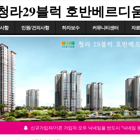
청라29블럭 호반베르디
사항
민원/건의사항
하자보수
커뮤니티센터
자료
신규가입자/기존 가입자 모두 닉네임을 반드시 "닉네임 동 호”표