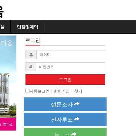
움
실
입찰및계약
로그인
로그인
자동로그인
|
회원가입
|
찾기
설문조사
전자투표
기로 수정바랍니다. (2019.1.31.까지 - 관리소에서 익일까지 재승인)
뉴 스