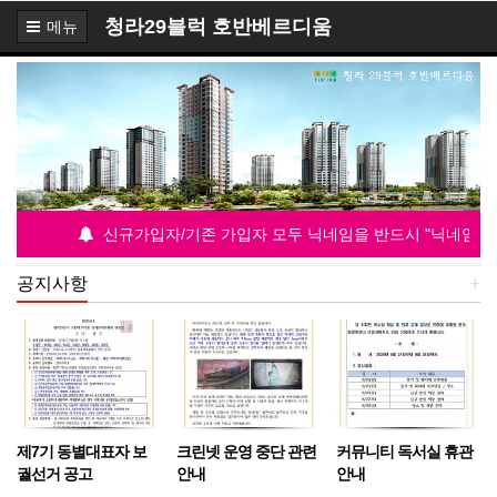
청라29블럭 호반베르디움
메뉴
신규가입자/기존 가입자 모두 닉네임을 반드시 "닉네임 동 호”
공지사항
+
제7기 동별대표자 보
크린넷 운영 중단 관련
커뮤니티 독서실 휴관
궐선거 공고
안내
안내