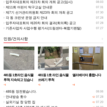
입주자대표회의 제21차 회의 개최 공고(임시)
08.03
제11회 어린이 탁구교실 안내문
07.31
제7기 선거관리위원회 제23차 회의 개최 공고
07.30
각 동 크린넷 운영 금지 안내
07.28
입주자대표회의 제20차 회의 결과(회의록) 공고
07.28
기존사업자 사업수행 평가서(드림센터-복합기렌탈)
07.27
민원/건의사항
+
481동 1호라인 음식물
481동 1호 라인 음식물
엘리베이터 흉합니다
투척 지속되고 있습니
쓰레기 투척
다.
+1
+1
+4
485동 정전됐습니다.
08.06
안내방송 횟수
07.28
+2
실외기실 창 닫힌 집
07.20
+1