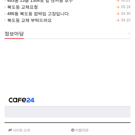
483동 13층 1304호 앞 센서등 보수
06.22
+1
복도등 교체요청
05.18
+1
486동 복도등 깜박임 고장입니다.
04.30
+1
복도등 교체 부탁드려요
04.10
+1
정보마당
+
사이트 소개
이용약관