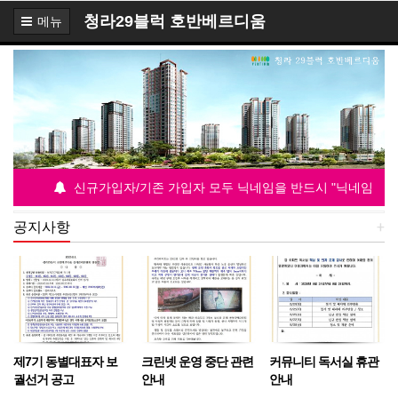
청라29블럭 호반베르디움
메뉴
신규가입자/기존 가입자 모두 닉네임을 반드시 "닉네임 동 호”표
공지사항
+
제7기 동별대표자 보
크린넷 운영 중단 관련
커뮤니티 독서실 휴관
궐선거 공고
안내
안내