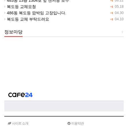
483동 13층 1304호 앞 센서등 보수
06.22
+1
복도등 교체요청
05.18
+1
486동 복도등 깜박임 고장입니다.
04.30
+1
복도등 교체 부탁드려요
04.10
+1
정보마당
+
사이트 소개
이용약관