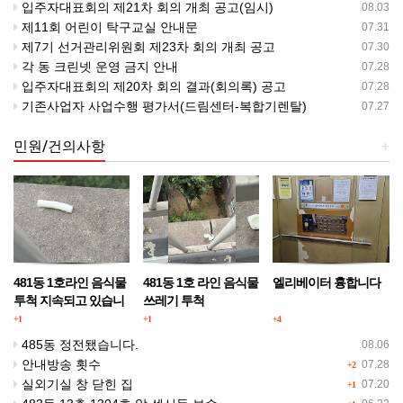
입주자대표회의 제21차 회의 개최 공고(임시)
08.03
제11회 어린이 탁구교실 안내문
07.31
제7기 선거관리위원회 제23차 회의 개최 공고
07.30
각 동 크린넷 운영 금지 안내
07.28
입주자대표회의 제20차 회의 결과(회의록) 공고
07.28
기존사업자 사업수행 평가서(드림센터-복합기렌탈)
07.27
민원/건의사항
+
481동 1호라인 음식물
481동 1호 라인 음식물
엘리베이터 흉합니다
투척 지속되고 있습니
쓰레기 투척
다.
+1
+1
+4
485동 정전됐습니다.
08.06
안내방송 횟수
07.28
+2
실외기실 창 닫힌 집
07.20
+1